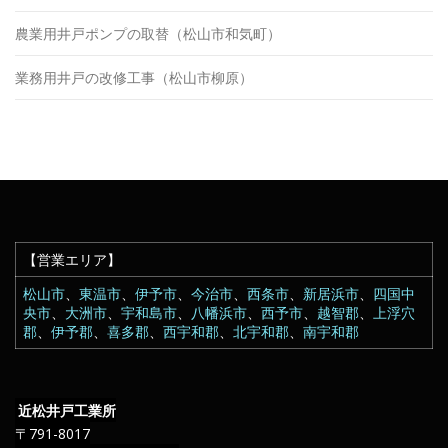
農業用井戸ポンプの取替（松山市和気町）
業務用井戸の改修工事（松山市柳原）
【営業エリア】
松山市
、
東温市
、
伊予市
、
今治市
、
西条市
、
新居浜市
、
四国中
央市
、
大洲市
、
宇和島市
、
八幡浜市
、
西予市
、
越智郡
、
上浮穴
郡
、
伊予郡
、
喜多郡
、
西宇和郡
、
北宇和郡
、
南宇和郡
近松井戸工業所
〒791-8017