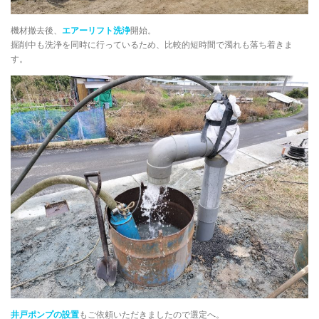
機材撤去後、
エアーリフト洗浄
開始。
掘削中も洗浄を同時に行っているため、比較的短時間で濁れも落ち着きま
す。
井戸ポンプの設置
もご依頼いただきましたので選定へ。