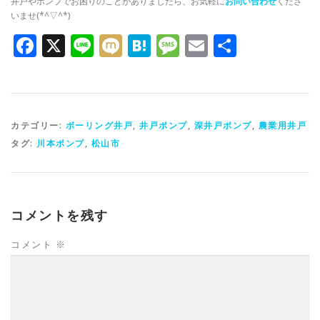
井戸やポンプでお困りのことがありましたら、お気軽に
お問い合わせ
くださ
いませ(*^▽^*)
Facebook
X
Line
Mixi
Hatena
Message
Email
共
有
カテゴリー:
ボーリング井戸
,
井戸ポンプ
,
深井戸ポンプ
,
農業用井戸
タグ:
川本ポンプ
,
松山市
コメントを残す
コメント
※