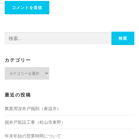
検
索:
カテゴリー
カ
テ
ゴ
リ
ー
最近の投稿
農業用深井戸掘削（東温市）
掘井戸新設工事（松山市東野）
年末年始の営業時間について