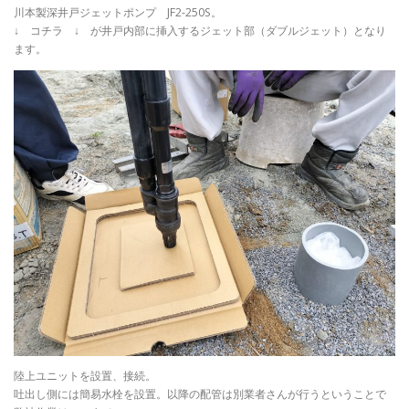
川本製深井戸ジェットポンプ JF2-250S。
↓ コチラ ↓ が井戸内部に挿入するジェット部（ダブルジェット）となり
ます。
陸上ユニットを設置、接続。
吐出し側には簡易水栓を設置。以降の配管は別業者さんが行うということで