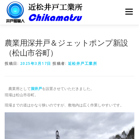
コ
ン
メニュー
テ
ン
ツ
へ
会社案内
井戸掘り
井戸メンテナンス
ス
農業用深井戸＆ジェットポンプ新設
キ
（松山市谷町）
ッ
プ
井戸ポンプ
水質検査
更新情報
お問い合わせ
投稿日:
2025年3月17日
投稿者:
近松井戸工業所
農業用として
深井戸
を設置させていただきました。
現場は松山市谷町。
現場までの道はかなり狭いのですが、敷地内は広く作業しやすいです。