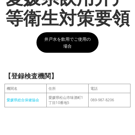
等衛生対策要領
井戸水を飲用でご使用の
場合
【登録検査機関】
機関名
住所
電話
愛媛県松山市味酒町1
愛媛県総合保健協会
089-987-8206
丁目10番地5