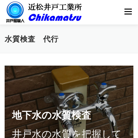
コ
ン
メニュー
テ
ン
ツ
へ
会社案内
井戸掘り
井戸メンテナンス
水質検査 代行
ス
キ
ッ
プ
井戸ポンプ
水質検査
更新情報
お問い合わせ
地下水の水質検査
井戸水の水質を把握して