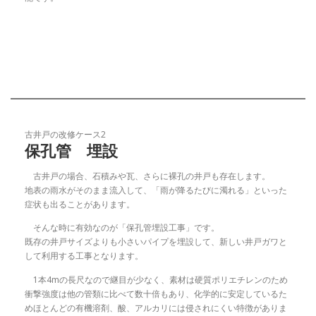
古井戸の改修ケース2
保孔管 埋設
古井戸の場合、石積みや瓦、さらに裸孔の井戸も存在します。
地表の雨水がそのまま流入して、「雨が降るたびに濁れる」といった
症状も出ることがあります。
そんな時に有効なのが「保孔管埋設工事」です。
既存の井戸サイズよりも小さいパイプを埋設して、新しい井戸ガワと
して利用する工事となります。
1本4mの長尺なので継目が少なく、素材は硬質ポリエチレンのため
衝撃強度は他の管類に比べて数十倍もあり、化学的に安定しているた
めほとんどの有機溶剤、酸、アルカリには侵されにくい特徴がありま