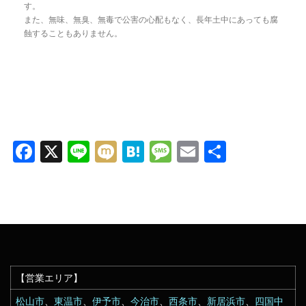
す。
また、無味、無臭、無毒で公害の心配もなく、長年土中にあっても腐
蝕することもありません。
Facebook
X
Line
Mixi
Hatena
Message
Email
共
有
【営業エリア】
松山市
、
東温市
、
伊予市
、
今治市
、
西条市
、
新居浜市
、
四国中