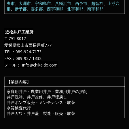
央市
、
大洲市
、
宇和島市
、
八幡浜市
、
西予市
、
越智郡
、
上浮穴
郡
、
伊予郡
、
喜多郡
、
西宇和郡
、
北宇和郡
、
南宇和郡
近松井戸工業所
〒791-8017
愛媛県松山市西長戸町777
TEL：089-924-7173
FAX：089-927-1332
メール：
info@chikaido.com
【業務内容】
家庭用井戸・農業用井戸・業務用井戸の掘削
井戸洗浄、井戸改修、井戸埋戻し
井戸ポンプ販売・メンテナンス・取替
水質検査代行
井戸ガワ・井戸蓋 製造・販売・取替