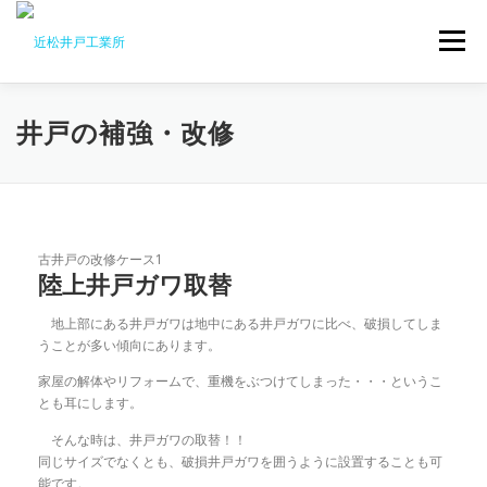
コ
ン
メニュー
テ
ン
ツ
へ
会社案内
井戸掘り
井戸メンテナンス
井戸の補強・改修
ス
キ
ッ
プ
井戸ポンプ
水質検査
更新情報
お問い合わせ
古井戸の改修ケース1
陸上井戸ガワ取替
地上部にある井戸ガワは地中にある井戸ガワに比べ、破損してしま
うことが多い傾向にあります。
家屋の解体やリフォームで、重機をぶつけてしまった・・・というこ
とも耳にします。
そんな時は、井戸ガワの取替！！
同じサイズでなくとも、破損井戸ガワを囲うように設置することも可
能です。