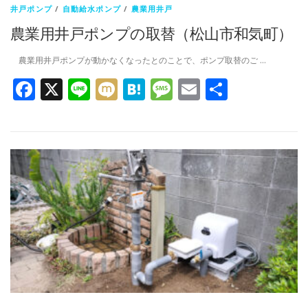
井戸ポンプ
/
自動給水ポンプ
/
農業用井戸
農業用井戸ポンプの取替（松山市和気町）
農業用井戸ポンプが動かなくなったとのことで、ポンプ取替のご …
Facebook
X
Line
Mixi
Hatena
Message
Email
共
有