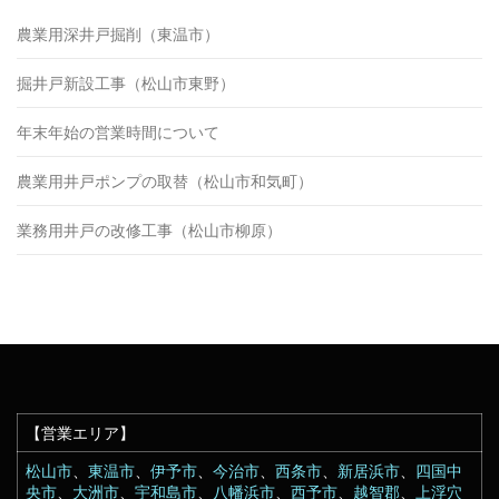
農業用深井戸掘削（東温市）
掘井戸新設工事（松山市東野）
年末年始の営業時間について
農業用井戸ポンプの取替（松山市和気町）
業務用井戸の改修工事（松山市柳原）
【営業エリア】
松山市
、
東温市
、
伊予市
、
今治市
、
西条市
、
新居浜市
、
四国中
央市
、
大洲市
、
宇和島市
、
八幡浜市
、
西予市
、
越智郡
、
上浮穴