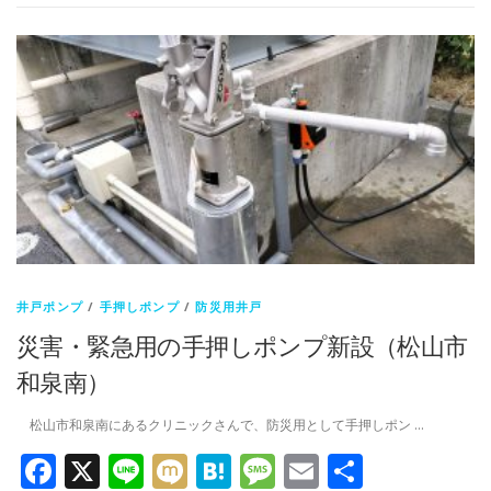
井戸ポンプ
/
手押しポンプ
/
防災用井戸
災害・緊急用の手押しポンプ新設（松山市
和泉南）
松山市和泉南にあるクリニックさんで、防災用として手押しポン …
Facebook
X
Line
Mixi
Hatena
Message
Email
共