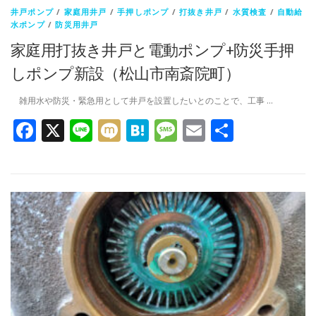
井戸ポンプ
/
家庭用井戸
/
手押しポンプ
/
打抜き井戸
/
水質検査
/
自動給
水ポンプ
/
防災用井戸
家庭用打抜き井戸と電動ポンプ+防災手押
しポンプ新設（松山市南斎院町）
雑用水や防災・緊急用として井戸を設置したいとのことで、工事 …
Facebook
X
Line
Mixi
Hatena
Message
Email
共
有