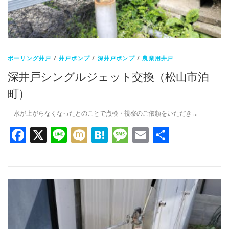
ボーリング井戸
/
井戸ポンプ
/
深井戸ポンプ
/
農業用井戸
深井戸シングルジェット交換（松山市泊
町）
水が上がらなくなったとのことで点検・視察のご依頼をいただき …
Facebook
X
Line
Mixi
Hatena
Message
Email
共
有