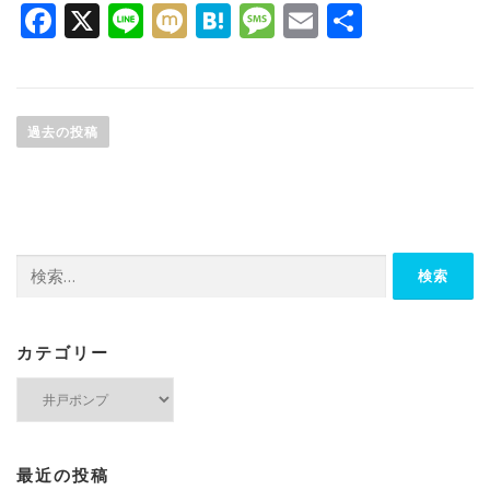
Facebook
X
Line
Mixi
Hatena
Message
Email
共
有
投
稿
過去の投稿
ナ
ビ
ゲ
ー
検
シ
索:
ョ
ン
カテゴリー
カ
テ
ゴ
リ
ー
最近の投稿