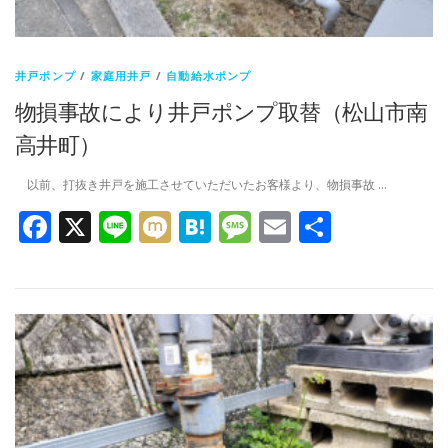
井戸ポンプ
/
家庭用井戸
/
自動給水ポンプ
物損事故により井戸ポンプ取替（松山市南
高井町）
以前、打抜き井戸を施工させていただいたお客様より、物損事故 …
Facebook
X
Line
Mixi
Hatena
Message
Email
共
有