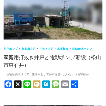
井戸ポンプ
/
家庭用井戸
/
打抜き井戸
/
水質検査
/
自動給水ポンプ
家庭用打抜き井戸と電動ポンプ新設（松山
市東石井）
住宅新築現場にて、生活水として井戸を使いたいというお客様か …
Facebook
X
Line
Mixi
Hatena
Message
Email
共
有