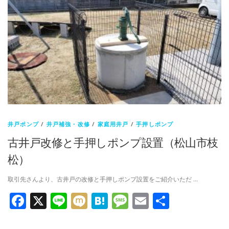
井戸ポンプ
/
井戸補強・改修
/
家庭用井戸
/
手押しポンプ
古井戸改修と手押しポンプ設置（松山市枝
松）
取引先さんより、古井戸の改修と手押しポンプ設置をご紹介いただ …
Facebook
X
Line
Mixi
Hatena
Message
Email
共
有