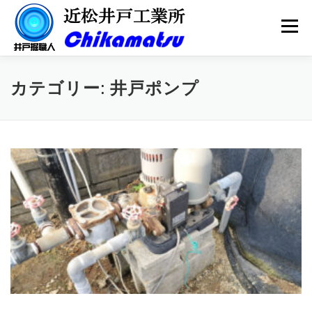
コ
ン
メニュー
テ
ン
ツ
へ
会社案内
井戸掘り
井戸メンテナンス
カテゴリー:
井戸ポンプ
ス
キ
ッ
プ
井戸ポンプ
水質検査
更新情報
お問い合わせ