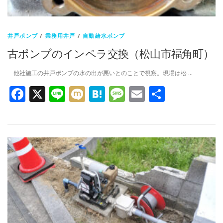
井戸ポンプ
/
業務用井戸
/
自動給水ポンプ
古ポンプのインペラ交換（松山市福角町）
他社施工の井戸ポンプの水の出が悪いとのことで視察。現場は松 …
Facebook
X
Line
Mixi
Hatena
Message
Email
共
有