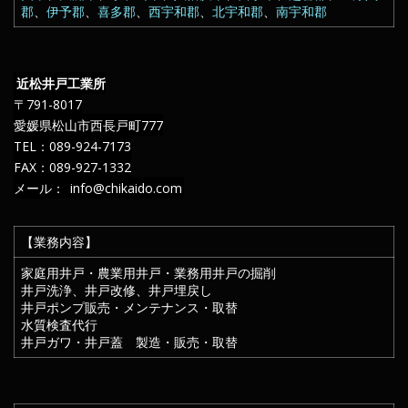
郡
、
伊予郡
、
喜多郡
、
西宇和郡
、
北宇和郡
、
南宇和郡
近松井戸工業所
〒791-8017
愛媛県松山市西長戸町777
TEL：089-924-7173
FAX：089-927-1332
メール：
info@chikaido.com
【業務内容】
家庭用井戸・農業用井戸・業務用井戸の掘削
井戸洗浄、井戸改修、井戸埋戻し
井戸ポンプ販売・メンテナンス・取替
水質検査代行
井戸ガワ・井戸蓋 製造・販売・取替