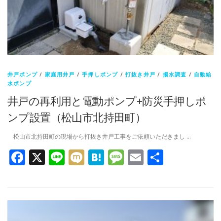
井戸ポンプ
/
家庭用井戸
/
手押しポンプ
/
打抜き井戸
/
揚水調査
/
自動給
水ポンプ
井戸の再利用と電動ポンプ+防災手押しポ
ンプ設置（松山市北持田町）
松山市北持田町の現場から打抜き井戸工事をご依頼いただきまし …
Facebook
X
Line
Mixi
Hatena
Message
Email
共
有