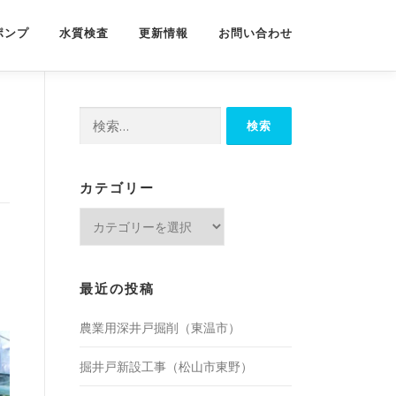
ポンプ
水質検査
更新情報
お問い合わせ
検
索:
カテゴリー
カ
テ
ゴ
リ
最近の投稿
ー
農業用深井戸掘削（東温市）
掘井戸新設工事（松山市東野）