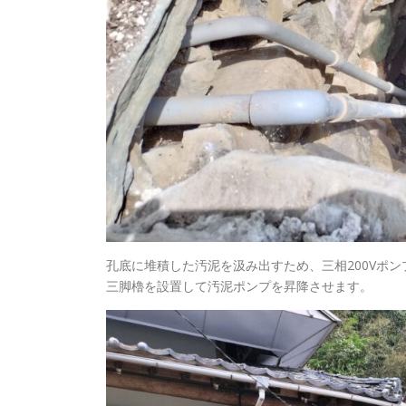
孔底に堆積した汚泥を汲み出すため、三相200Vポ
三脚櫓を設置して汚泥ポンプを昇降させます。