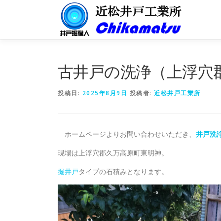
コ
ン
テ
ン
ツ
へ
古井戸の洗浄（上浮穴
ス
キ
投稿日:
2025年8月9日
投稿者:
近松井戸工業所
ッ
プ
ホームページよりお問い合わせいただき、
井戸洗
現場は上浮穴郡久万高原町東明神。
掘井戸
タイプの石積みとなります。