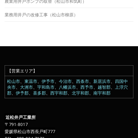
農業用井戸ポンプの取替（松山市和気町）
業務用井戸の改修工事（松山市柳原）
【営業エリア】
松山市
、
東温市
、
伊予市
、
今治市
、
西条市
、
新居浜市
、
四国中
央市
、
大洲市
、
宇和島市
、
八幡浜市
、
西予市
、
越智郡
、
上浮穴
郡
、
伊予郡
、
喜多郡
、
西宇和郡
、
北宇和郡
、
南宇和郡
近松井戸工業所
〒791-8017
愛媛県松山市西長戸町777