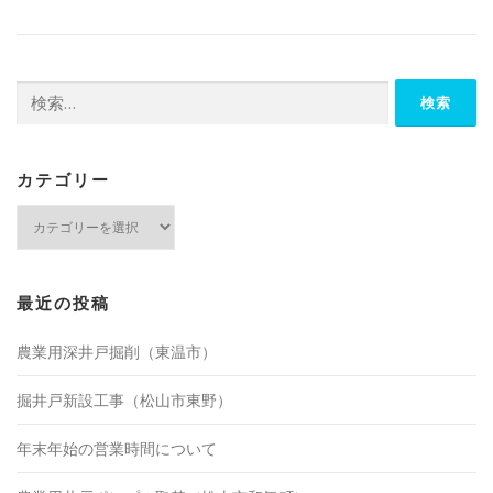
有
検
索:
カテゴリー
カ
テ
ゴ
リ
ー
最近の投稿
農業用深井戸掘削（東温市）
掘井戸新設工事（松山市東野）
年末年始の営業時間について