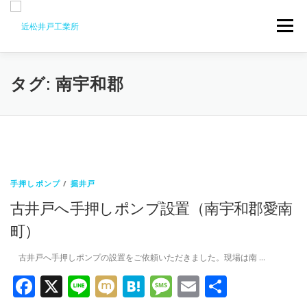
コ
ン
メニュー
テ
ン
ツ
へ
会社案内
井戸掘り
井戸メンテナンス
タグ:
南宇和郡
ス
キ
ッ
プ
井戸ポンプ
水質検査
更新情報
お問い合わせ
手押しポンプ
/
掘井戸
古井戸へ手押しポンプ設置（南宇和郡愛南
町）
古井戸へ手押しポンプの設置をご依頼いただきました。現場は南 …
Facebook
X
Line
Mixi
Hatena
Message
Email
共