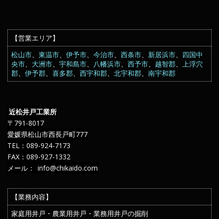
【営業エリア】
松山市
、
東温市
、
伊予市
、
今治市
、
西条市
、
新居浜市
、
四国中
央市
、
大洲市
、
宇和島市
、
八幡浜市
、
西予市
、
越智郡
、
上浮穴
郡
、
伊予郡
、
喜多郡
、
西宇和郡
、
北宇和郡
、
南宇和郡
近松井戸工業所
〒791-8017
愛媛県松山市西長戸町777
TEL：089-924-7173
FAX：089-927-1332
メール：
info@chikaido.com
【業務内容】
家庭用井戸・農業用井戸・業務用井戸の掘削