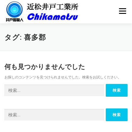
コ
ン
メニュー
テ
ン
ツ
へ
会社案内
井戸掘り
井戸メンテナンス
タグ:
喜多郡
ス
キ
ッ
プ
井戸ポンプ
水質検査
更新情報
お問い合わせ
何も見つかりませんでした
お探しのコンテンツを見つけられませんでした。検索をお試しください。
検
索:
検
索: